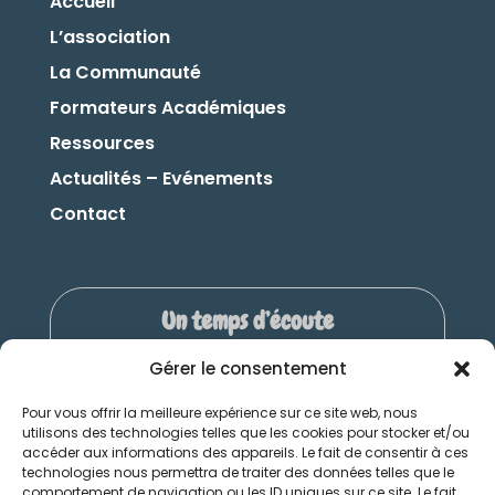
Accueil
L’association
La Communauté
Formateurs Académiques
Ressources
Actualités – Evénements
Contact
Un temps d’écoute
Offrez-vous un temps d’écoute : un
Gérer le consentement
moment privilégié pour trouver de
l’apaisement et recharger ses batteries !
Pour vous offrir la meilleure expérience sur ce site web, nous
utilisons des technologies telles que les cookies pour stocker et/ou
accéder aux informations des appareils. Le fait de consentir à ces
Service gratuit
technologies nous permettra de traiter des données telles que le
Appel de 15 à 45 minutes
comportement de navigation ou les ID uniques sur ce site. Le fait